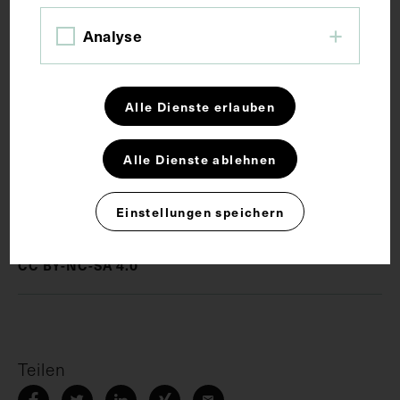
Analyse
Schlagwörter
Erster Weltkrieg
Fotoalbum
Fotografie
Alle Dienste erlauben
Gebirgskrieg
Militärmedizin
Soldat
Alle Dienste ablehnen
Rechte
Einstellungen speichern
CC BY-NC-SA 4.0
Teilen