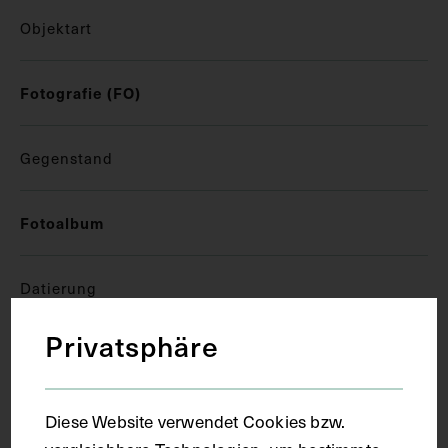
Objektart
Fotografie (FO)
Gegenstand
Fotoalbum
Datierung
Privatsphäre
26.04.1915
Ort
Diese Website verwendet Cookies bzw.