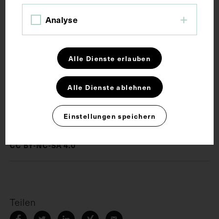
Analyse
Schlagwörter
Brücke
Erster Weltkrieg
Fotoalbum
Alle Dienste erlauben
Fotografie
Ostfront
Soldat
Alle Dienste ablehnen
Rechte
Einstellungen speichern
CC BY-NC-SA 4.0
Teilen