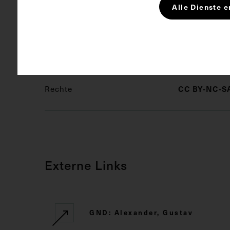
Alle Dienste e
Schlagwörter
Büste
H
Rechte
CC BY-NC-SA
Externe Links
GND: Alexander, Gustav