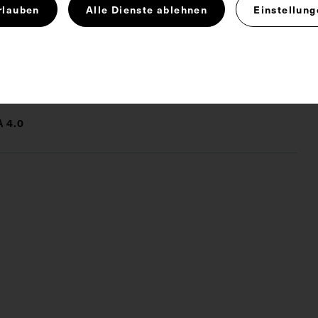
rlauben
Alle Dienste ablehnen
Einstellung
als-Nasen-Ohren-Heilkunde
 4.0