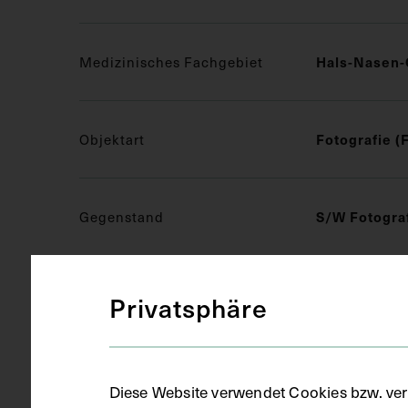
Medizinisches Fachgebiet
Hals-Nasen-
Objektart
Fotografie (
Gegenstand
S/W Fotogra
Datierung
um 1980
Privatsphäre
Ausführung
Kopie
Diese Website verwendet Cookies bzw. ver