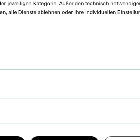
der jeweiligen Kategorie. Außer den technisch notwendig
uben, alle Dienste ablehnen oder Ihre individuellen Einste
 x 8,5 cm
Anfertigung der fotografischen Vorlage war die Büste
r HNO-Ambulanz der Poliklinik, Wien. Der Name der
die die Büste 1933 angefertigt hat, ist unleserlich.