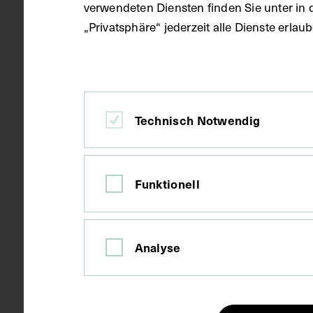
verwendeten Diensten finden Sie unter in 
„Privatsphäre“ jederzeit alle Dienste erla
Ort
Wien
Material
Papier
Technisch Notwendig
Technik
Fotografie
Funktionell
Maße
Bildmaß 12,5
Analyse
Kurzbeschreibung
Zur Zeit der 
in Besitz de
Künstler:in, 