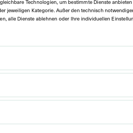
gleichbare Technologien, um bestimmte Dienste anbieten 
 1940
der jeweiligen Kategorie. Außer den technisch notwendig
uben, alle Dienste ablehnen oder Ihre individuellen Einste
x 4,3 cm
. Untergrund 31,4 x 21,7 cm