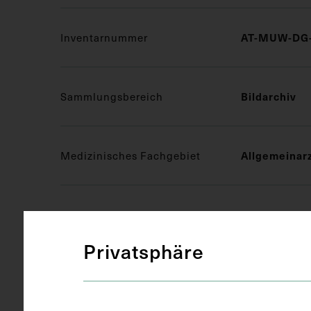
AT-MUW-DG-
Inventarnummer
Bildarchiv
Sammlungsbereich
Allgemeinar
Medizinisches Fachgebiet
Druckgrafik 
Objektart
Privatsphäre
Ausschnitt
Gegenstand