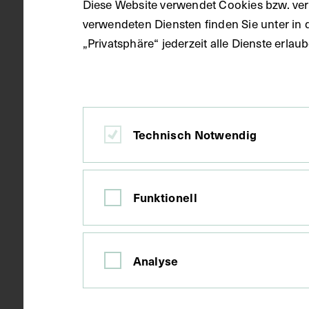
Diese Website verwendet Cookies bzw. ver
circa 1900 -
Datierung
verwendeten Diensten finden Sie unter in 
„Privatsphäre“ jederzeit alle Dienste erla
Paris
Ort
Technisch Notwendig
Karton
Material
Funktionell
Druck
Technik
Bildmaß 6,5 
Maße
Analyse
Bildmaß inkl