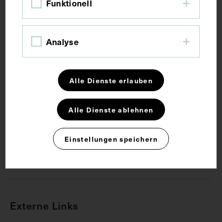
Funktionell
worden.
Schlagwörter
Analyse
Arzt
Assistent
Chirurgie
Alle Dienste erlauben
Gruppenaufnahme
Alle Dienste ablehnen
Rechte
Einstellungen speichern
CC BY-NC-SA 4.0
Externe Links