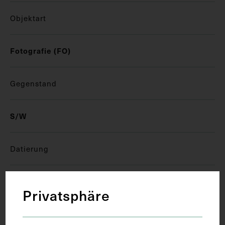
Objektart
Fotografie (FO)
Gegenstand
S/W
Datierung
circa 1880 - 1890
Privatsphäre
Material