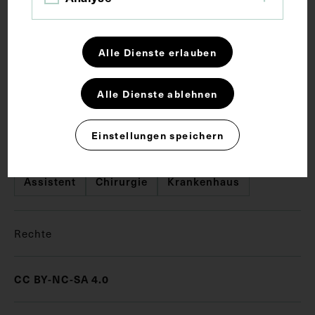
Kurzbeschreibung
Reproduktion einer Fotografie aus dem Jahr 1894.
Alle Dienste erlauben
Vorderseitig mit einem Stempel des Instituts für
Geschichte der Medizin, Wien, versehen.
Alle Dienste ablehnen
Schlagwörter
Einstellungen speichern
Assistent
Chirurgie
Krankenhaus
Rechte
CC BY-NC-SA 4.0