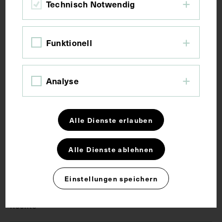
Bildmaß 43 x 29 cm
Technisch Notwendig
Kurzbeschreibung
Funktionell
Die Fotografien sind von Fritz Leyde angefertigt
worden.
Analyse
Schlagwörter
Alle Dienste erlauben
Arzt
Augenheilkunde
Chirurgie
Alle Dienste ablehnen
Gynäkologie
Einstellungen speichern
Rechte