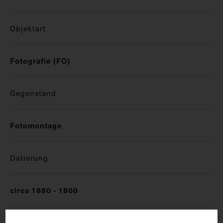
Objektart
Fotografie (FO)
Gegenstand
Fotomontage
Datierung
circa 1880 - 1900
Ort