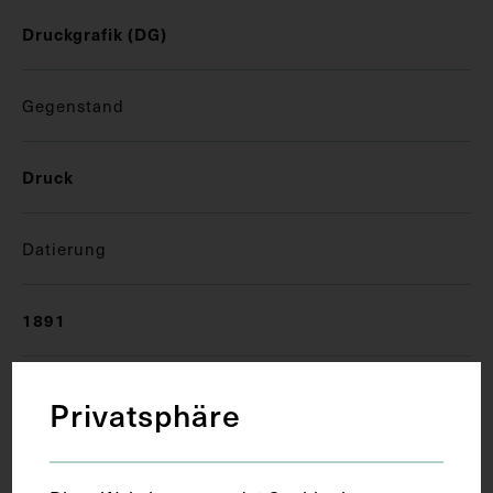
Druckgrafik (DG)
Gegenstand
Druck
Datierung
1891
Ort
Privatsphäre
Wien