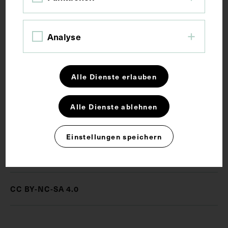
Kurzbeschreibung
Auszug aus: Beilage der Wiener Medizinische
Analyse
Wochenschrift, 1891.
Alle Dienste erlauben
Schlagwörter
Alle Dienste ablehnen
Arzt
Innere Medizin
Zeitungsdruck
Einstellungen speichern
Rechte
CC BY-NC-SA 4.0