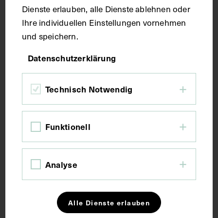
Dienste erlauben, alle Dienste ablehnen oder
Ihre individuellen Einstellungen vornehmen
Seitenblatt 38 x 27 cm
und speichern.
Datenschutzerklärung
Kurzbeschreibung
Technisch Notwendig
Der Text ist die ergänzende Beschreibung in
italienischer Sprache zum anatomischen
Wachsmodell des Arteriensystems. Blatt 4 fehlt.
Funktionell
Schlagwörter
Analyse
Anatomie
Arterie
Lehrmittel
Alle Dienste erlauben