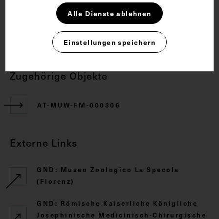
Rechte
Alle Dienste ablehnen
CC BY-NC-SA 4.0
Einstellungen speichern
Zugehörige Objekte
AT-MUW-FM-000306
Externe Links
GND: Museo Zoologico La Specola
(Florenz)
GND: Römische Kaiserliche Königliche
Josephinische Medicinisch-Chirurgische