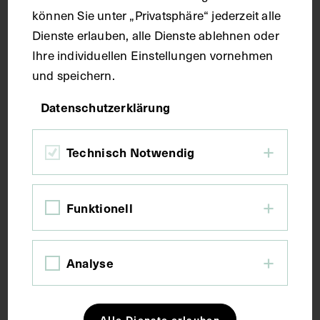
können Sie unter „Privatsphäre“ jederzeit alle
Dienste erlauben, alle Dienste ablehnen oder
Seitenblatt 37 x 26,9 cm
Ihre individuellen Einstellungen vornehmen
und speichern.
Kurzbeschreibung
Datenschutzerklärung
Der Text ist die ergänzende Beschreibung in
Technisch Notwendig
italienischer Sprache zum anatomischen
Wachsmodell des Arteriensystems.
Funktionell
Schlagwörter
Analyse
Anatomie
Arterie
Lehrmittel
Alle Dienste erlauben