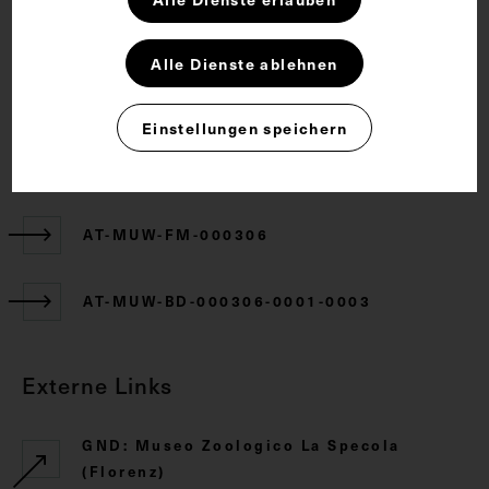
Rechte
Alle Dienste ablehnen
CC BY-NC-SA 4.0
Einstellungen speichern
Zugehörige Objekte
AT-MUW-FM-000306
AT-MUW-BD-000306-0001-0003
Externe Links
GND: Museo Zoologico La Specola
(Florenz)