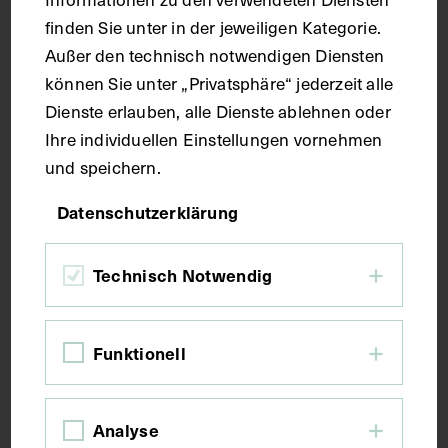
Maße
finden Sie unter in der jeweiligen Kategorie.
Außer den technisch notwendigen Diensten
können Sie unter „Privatsphäre“ jederzeit alle
Seitenblatt 39,3 x 27,6 cm
Dienste erlauben, alle Dienste ablehnen oder
Ihre individuellen Einstellungen vornehmen
Kurzbeschreibung
und speichern.
Datenschutzerklärung
Der Text ist die ergänzende Beschreibung in
deutscher Sprache zum anatomischen Wachsmodell
des Unterarms, Ellenbogens und Handgelenks.
Technisch Notwendig
Schlagwörter
Funktionell
Anatomie
Ellbogengelenk
Lehrmittel
Analyse
Skelett
Speiche <Anatomie>
Unterarm