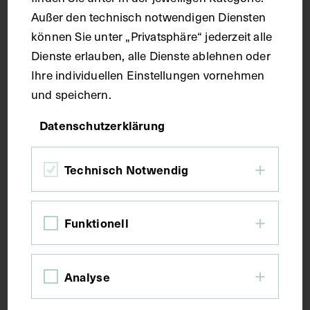
Maße
Außer den technisch notwendigen Diensten
können Sie unter „Privatsphäre“ jederzeit alle
Dienste erlauben, alle Dienste ablehnen oder
Seitenblatt 39,1 x 27,2 cm
Ihre individuellen Einstellungen vornehmen
und speichern.
Kurzbeschreibung
Datenschutzerklärung
Der Text ist die ergänzende Beschreibung in
deutscher Sprache zum anatomischen Wachsmodell
Technisch Notwendig
des Knies.
Funktionell
Schlagwörter
Anatomie
Lehrmittel
Schienbein
Analyse
Wadenbein