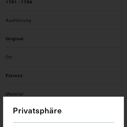
1781 - 1786
Ausführung
Original
Ort
Florenz
Material
Privatsphäre
Vitrine
Textilien
Holz, Glas
Kunstseide