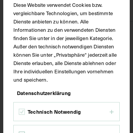
Diese Website verwendet Cookies bzw.
Modell
Wachs
vergleichbare Technologien, um bestimmte
Dienste anbieten zu können. Alle
Informationen zu den verwendeten Diensten
Maße
finden Sie unter in der jeweiligen Kategorie.
Außer den technisch notwendigen Diensten
Objektmaß 52 x 46 x 54 cm Kleine Pultvitrine im
können Sie unter „Privatsphäre“ jederzeit alle
verschlossenen Zustand
Dienste erlauben, alle Dienste ablehnen oder
Ihre individuellen Einstellungen vornehmen
Kurzbeschreibung
und speichern.
Datenschutzerklärung
1. Das Rippenfell (Pleura costalis) und das Mittelfell
(Pleura mediastinalis).
Technisch Notwendig
Schlagwörter