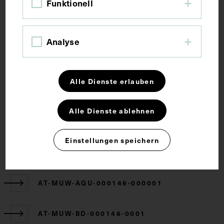
Funktionell
Anatomie
Lehrmittel
Mediastinum
Pleura costalis
Analyse
Rechte
Alle Dienste erlauben
CC BY-NC-SA 4.0
Alle Dienste ablehnen
Einstellungen speichern
Zugehörige Objekte
AT-MUW-AQU-000146-000001
AT-MUW-BD-000146-0001