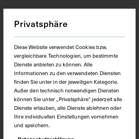
Material
Privatsphäre
Träger
Papier
Diese Website verwendet Cookies bzw.
vergleichbare Technologien, um bestimmte
Technik
Dienste anbieten zu können. Alle
Informationen zu den verwendeten Diensten
Aquarell
finden Sie unter in der jeweiligen Kategorie.
Außer den technisch notwendigen Diensten
Maße
können Sie unter „Privatsphäre“ jederzeit alle
Dienste erlauben, alle Dienste ablehnen oder
Ihre individuellen Einstellungen vornehmen
Bildmaß 40,3 x 31,5 cm
und speichern.
Kurzbeschreibung