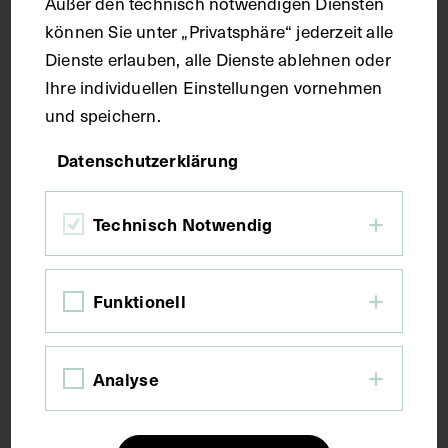
Außer den technisch notwendigen Diensten
können Sie unter „Privatsphäre“ jederzeit alle
Kurzbeschreibung
Dienste erlauben, alle Dienste ablehnen oder
Ihre individuellen Einstellungen vornehmen
Das vom Herzbeutel (Pericardium) überzogene Herz,
und speichern.
von vorne. Große Gefäße des Herzens – obere und
untere Hohlvene (Vena cava superior und Vena cava
Datenschutzerklärung
inferior), Truncus pulmonalis, Hauptschlagader
(Aorta) und Lungenvenen (Venae pulmonales) und
Technisch Notwendig
deren Nahebeziehung zur Luftröhre (Trachea).
Schlagwörter
Funktionell
Anatomie
Aorta
Blutgefäß
Herz
Analyse
Herzbeutel
Lehrmittel
Pulmonalvene