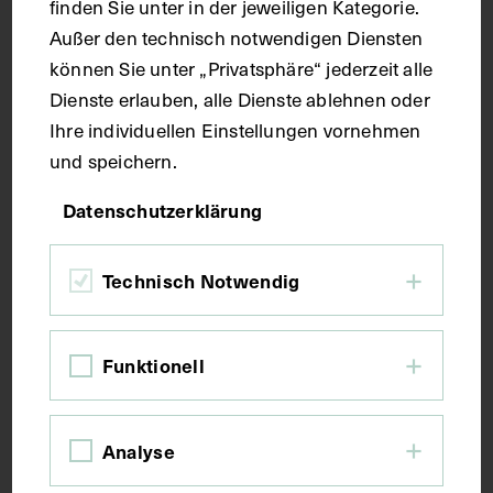
finden Sie unter in der jeweiligen Kategorie.
Maße
Außer den technisch notwendigen Diensten
können Sie unter „Privatsphäre“ jederzeit alle
Seitenblatt 36,8 x 26,2 cm
Dienste erlauben, alle Dienste ablehnen oder
Ihre individuellen Einstellungen vornehmen
und speichern.
Kurzbeschreibung
Datenschutzerklärung
Der Text ist die ergänzende Beschreibung in
italienischer Sprache zum anatomischen
Technisch Notwendig
Wachsmodell des Zwerchfells.
Schlagwörter
Funktionell
Anatomie
Lehrmittel
Zwerchfell
Analyse