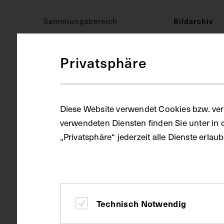
Sammlungsbereich
Bildarchiv
Privatsphäre
Medizinisches Fachgebiet
Psychiatrie
Objektart
Fotografie (
Diese Website verwendet Cookies bzw. ver
verwendeten Diensten finden Sie unter in 
„Privatsphäre“ jederzeit alle Dienste erla
Gegenstand
Bildkassette
Datierung
1905
Technisch Notwendig