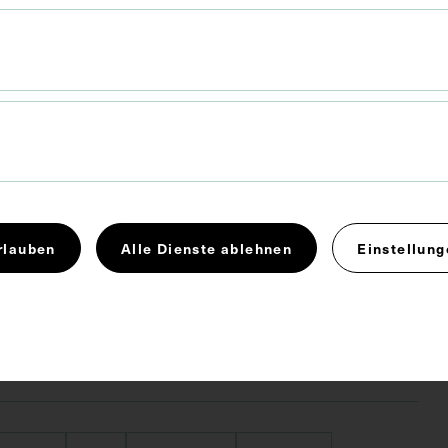
rlauben
Alle Dienste ablehnen
Einstellung
 36,7 cm
des Albums: Reiner Riedler.