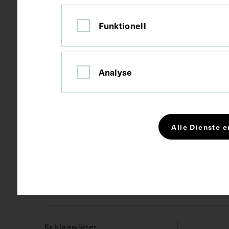
Ort
Wien
Funktionell
Material
Papier
Analyse
Technik
Druck
Alle Dienste e
Maße
Bildmaß 31 x
Kurzbeschreibung
Digitalisate 
Schlagwörter