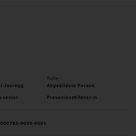
Rolle
er-Jauregg
Abgebildete Person
a senior
Provenienzbildner:in
000782-0030-0001