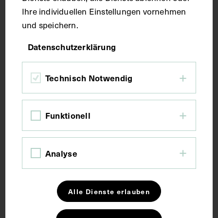
Ihre individuellen Einstellungen vornehmen
und speichern.
Druck
Datenschutzerklärung
Maße
Technisch Notwendig
Bildmaß 10,5 x 12 cm
Bildmaß inkl. Untergrund 29,8 x 20,3 cm
Funktionell
Kurzbeschreibung
Analyse
Ausschnitt vermutlich aus der Ciba-Zeitschrift,
Ausgabe und Jahr unbekannt.
Alle Dienste erlauben
Schlagwörter