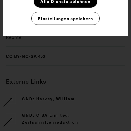
Alle Dienste ablehnen
Anatomie
Arzt
Buch
Venerologie
Einstellungen speichern
Rechte
CC BY-NC-SA 4.0
Externe Links
GND: Harvey, William
GND: CIBA Limited.
Zeitschriftenredaktion