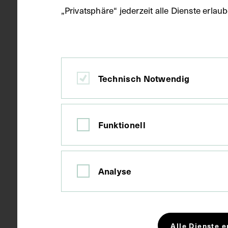
„Privatsphäre“ jederzeit alle Dienste erla
Ort
Wien
Material
Papier
Technisch Notwendig
Technik
Fotografie
Funktionell
Maße
Bildmaß 8,7 
Analyse
Kurzbeschreibung
Es handelte 
Unterdruck i
Alle Dienste e