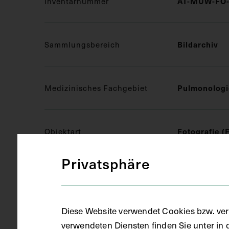
Inventarnummer
AT-MUW-FO-
Sammlungsbereich
Bildarchiv
Medizinisches Fachgebiet
Pulmonologi
Objektart
Fotografie (
Privatsphäre
Gegenstand
S/W Fotopos
Diese Website verwendet Cookies bzw. ver
Datierung
um 1925
verwendeten Diensten finden Sie unter in 