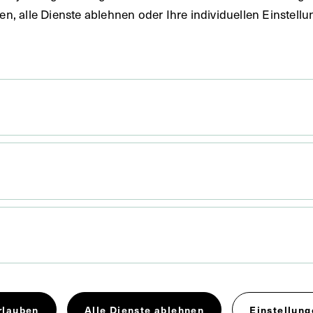
uben, alle Dienste ablehnen oder Ihre individuellen Einste
x 13,7 cm
sich um eine Vorrichtung, um unter kontinuierlichem
n den Thorax eindringende Flüssigkeit abzusaugen.
rlauben
Alle Dienste ablehnen
Einstellung