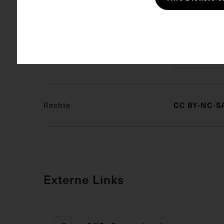
Schlagwörter
Medizinisc
Pulmonolo
Rechte
CC BY-NC-SA
Externe Links