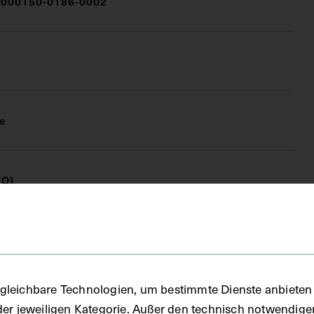
000150-0186-0002
e
FO)
tkarte
gleichbare Technologien, um bestimmte Dienste anbieten 
der jeweiligen Kategorie. Außer den technisch notwendig