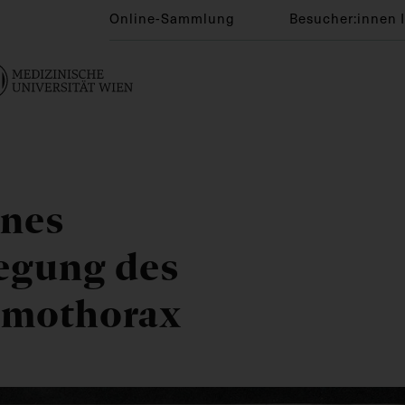
Online-Sammlung
Besucher:innen 
ines
egung des
umothorax