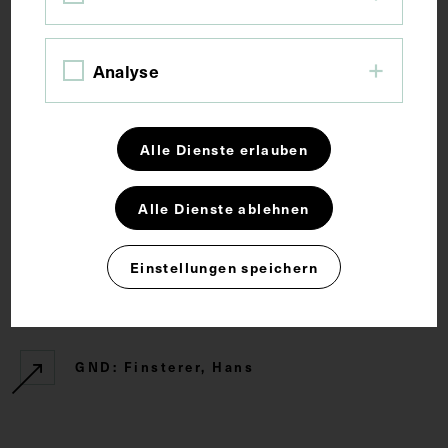
Schlagwörter
Analyse
Chirurg
Denkmal
Alle Dienste erlauben
Rechte
Alle Dienste ablehnen
CC BY-NC-SA 4.0
Einstellungen speichern
Externe Links
GND: Finsterer, Hans