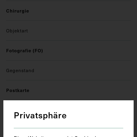
Chirurgie
Objektart
Fotografie (FO)
Gegenstand
Postkarte
Datierung
Privatsphäre
1966