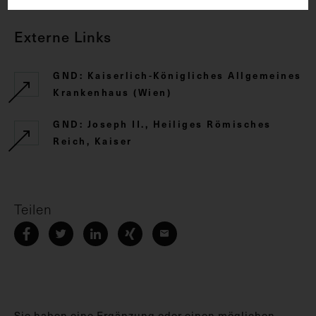
Externe Links
GND: Kaiserlich-Königliches Allgemeines
Krankenhaus (Wien)
GND: Joseph II., Heiliges Römisches
Reich, Kaiser
Teilen
Sie haben eine Ergänzung oder einen möglichen