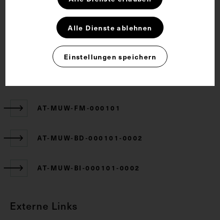
Rechte
Alle Dienste ablehnen
CC BY-NC-SA 4.0
Einstellungen speichern
Zugehörige Objekte
AT-MUW-FM-000101
AT-MUW-BD-000101-0002
AT-MUW-BI-000101-0002
Externe Links