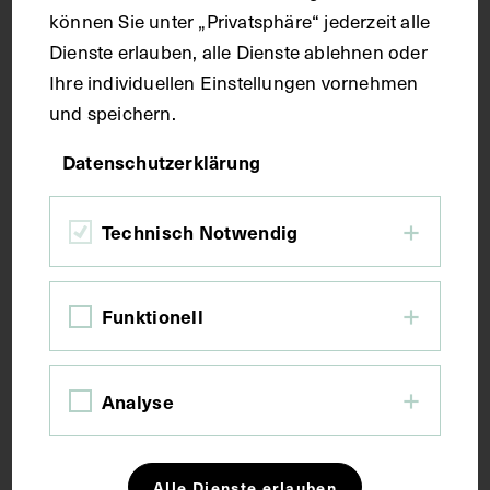
können Sie unter „Privatsphäre“ jederzeit alle
Kurzbeschreibung
Dienste erlauben, alle Dienste ablehnen oder
Ihre individuellen Einstellungen vornehmen
und speichern.
Rechter Beckenknochen (Os coxae, Beckenschaufel
ist entfernt) und rechter proximaler
Datenschutzerklärung
Oberschenkelknochen (Femur) von hinten. Der
Ansatz des Musculus pectineus an der Linea
pectinea.
Technisch Notwendig
Schlagwörter
Funktionell
Anatomie
Becken <Anatomie>
Analyse
Beinmuskulatur
Lehrmittel
Oberschenkel
Alle Dienste erlauben