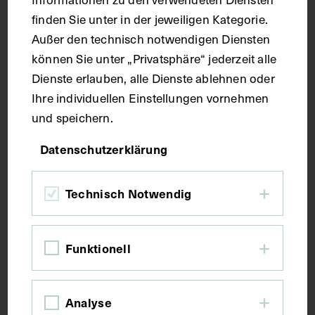
Maße
finden Sie unter in der jeweiligen Kategorie.
Außer den technisch notwendigen Diensten
können Sie unter „Privatsphäre“ jederzeit alle
Seitenblatt 37,4 x 23,3 cm
Dienste erlauben, alle Dienste ablehnen oder
Ihre individuellen Einstellungen vornehmen
Kurzbeschreibung
und speichern.
Datenschutzerklärung
Der Text ist die ergänzende Beschreibung in
deutscher Sprache zum anatomischen Wachsmodell
der Schulterblattmuskulatur.
Technisch Notwendig
Schlagwörter
Funktionell
Anatomie
Lehrmittel
Muskulatur
Analyse
Schulterblatt