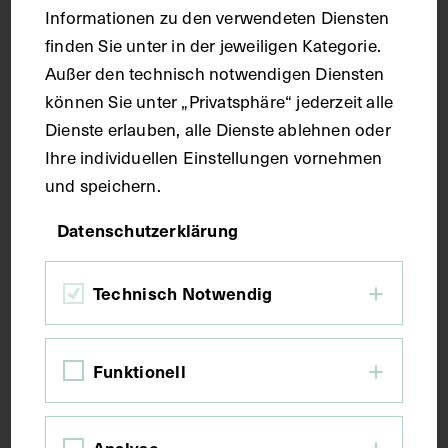
Informationen zu den verwendeten Diensten
finden Sie unter in der jeweiligen Kategorie.
Maße
Außer den technisch notwendigen Diensten
können Sie unter „Privatsphäre“ jederzeit alle
Seitenblatt 38,6 x 27,3 cm
Dienste erlauben, alle Dienste ablehnen oder
Ihre individuellen Einstellungen vornehmen
Kurzbeschreibung
und speichern.
Datenschutzerklärung
Der Text ist die ergänzende Beschreibung in
italienischer Sprache zum anatomischen
Technisch Notwendig
Wachsmodell des Unterschenkels.
Schlagwörter
Funktionell
Anatomie
Bandapparat
Lehrmittel