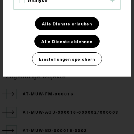
Analyse
Sprunggelenk
Alle Dienste erlauben
Rechte
Alle Dienste ablehnen
CC BY-NC-SA 4.0
Einstellungen speichern
Zugehörige Objekte
AT-MUW-FM-000016
AT-MUW-AQU-000016-000002/000003
AT-MUW-BD-000016-0002