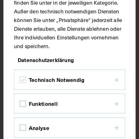
finden Sie unter in der jeweiligen Kategorie.
Maße
Außer den technisch notwendigen Diensten
können Sie unter „Privatsphäre“ jederzeit alle
Seitenblatt 36,8 x 26,5 cm
Dienste erlauben, alle Dienste ablehnen oder
Ihre individuellen Einstellungen vornehmen
und speichern.
Kurzbeschreibung
Datenschutzerklärung
Der Text ist die ergänzende Beschreibung in
italienischer Sprache zum anatomischen
Technisch Notwendig
Wachsmodell der autochthonen Muskeln des
Halses.
Funktionell
Schlagwörter
Analyse
Anatomie
Brustwirbel
Halsmuskulatur