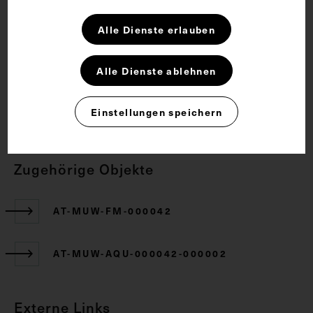
Halswirbel
Lehrmittel
Alle Dienste erlauben
Rechte
Alle Dienste ablehnen
CC BY-NC-SA 4.0
Einstellungen speichern
Zugehörige Objekte
AT-MUW-FM-000042
AT-MUW-AQU-000042-000002
Externe Links