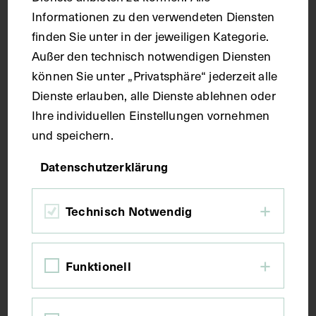
Informationen zu den verwendeten Diensten
finden Sie unter in der jeweiligen Kategorie.
Handschrift
Außer den technisch notwendigen Diensten
können Sie unter „Privatsphäre“ jederzeit alle
Maße
Dienste erlauben, alle Dienste ablehnen oder
Ihre individuellen Einstellungen vornehmen
und speichern.
Seitenblatt 37,6 x 26,4 cm
Datenschutzerklärung
Kurzbeschreibung
Technisch Notwendig
Der Text ist die ergänzende Beschreibung in
italienischer Sprache zum anatomischen
Wachsmodell der Bauchmuskulatur.
Funktionell
Schlagwörter