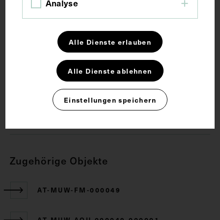
Analyse
Anatomie
Bauchmuskulatur
Hoden
Alle Dienste erlauben
Lehrmittel
Alle Dienste ablehnen
Rechte
Einstellungen speichern
CC BY-NC-SA 4.0
Zugehörige Objekte
AT-MUW-FM-000049
AT-MUW-AQU-000049-000001