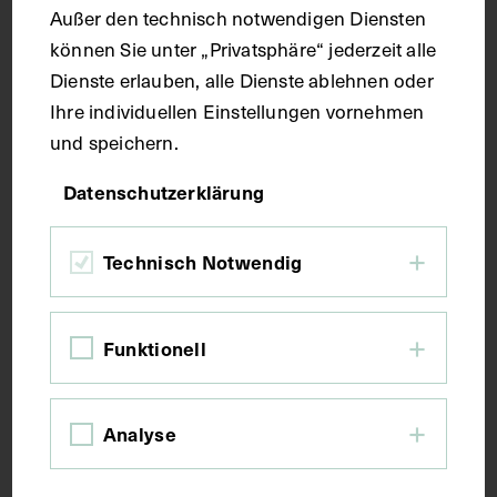
Außer den technisch notwendigen Diensten
können Sie unter „Privatsphäre“ jederzeit alle
Seitenblatt 38 x 26,6 cm
Dienste erlauben, alle Dienste ablehnen oder
Ihre individuellen Einstellungen vornehmen
Kurzbeschreibung
und speichern.
Datenschutzerklärung
Der Text ist die ergänzende Beschreibung in
italienischer Sprache zum anatomischen
Wachsmodell der Kaumuskulatur.
Technisch Notwendig
Schlagwörter
Funktionell
Anatomie
Lehrmittel
Musculus masseter
Analyse
Rechte