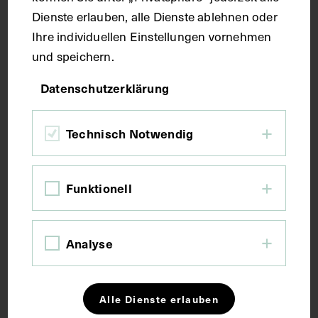
Dienste erlauben, alle Dienste ablehnen oder
Kurzbeschreibung
Ihre individuellen Einstellungen vornehmen
und speichern.
Handskelett der rechten Seite von palmar
Datenschutzerklärung
(Handflächenseite). Musculus abductor pollicis
brevis.
Technisch Notwendig
Schlagwörter
Funktionell
Anatomie
Fingermuskulatur
Hand
Lehrmittel
Muskulatur
Analyse
Rechte
Alle Dienste erlauben