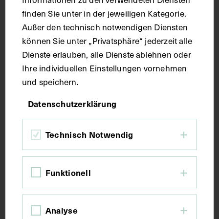
Maße
finden Sie unter in der jeweiligen Kategorie.
Außer den technisch notwendigen Diensten
können Sie unter „Privatsphäre“ jederzeit alle
Seitenblatt 38,4 x 27,3 cm
Dienste erlauben, alle Dienste ablehnen oder
Ihre individuellen Einstellungen vornehmen
Kurzbeschreibung
und speichern.
Datenschutzerklärung
Der Text ist die ergänzende Beschreibung in
deutscher Sprache zum anatomischen Wachsmodell
der Unterarmmuskeln.
Technisch Notwendig
Schlagwörter
Funktionell
Anatomie
Handknochen
Lehrmittel
Analyse
Muskulatur
Unterarm