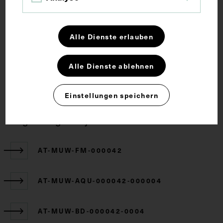
Lehrmittel
Alle Dienste erlauben
Rechte
Alle Dienste ablehnen
CC BY-NC-SA 4.0
Einstellungen speichern
Zugehörige Objekte
AT-MUW-FM-000042
AT-MUW-AQU-000042-000004
AT-MUW-BD-000042-0004