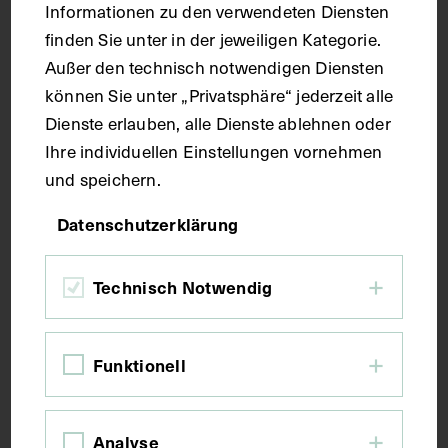
Informationen zu den verwendeten Diensten
Maße
finden Sie unter in der jeweiligen Kategorie.
Außer den technisch notwendigen Diensten
Seitenblatt 36,8 x 26,4 cm
können Sie unter „Privatsphäre“ jederzeit alle
Dienste erlauben, alle Dienste ablehnen oder
Kurzbeschreibung
Ihre individuellen Einstellungen vornehmen
und speichern.
Der Text ist die ergänzende Beschreibung in
Datenschutzerklärung
italienischer Sprache zum anatomischen
Wachsmodell der autochthonen Muskeln des
Halses.
Technisch Notwendig
Schlagwörter
Funktionell
Anatomie
Halsmuskulatur
Halswirbel
Analyse