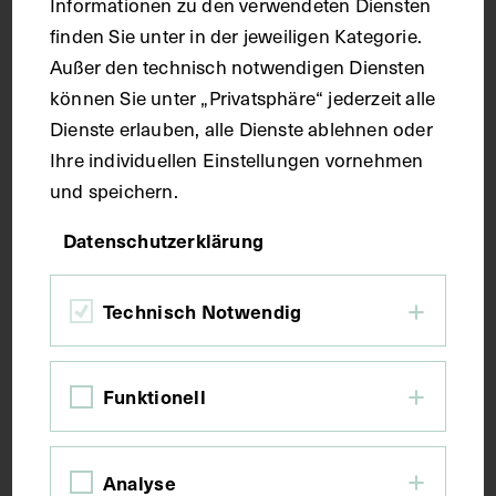
Informationen zu den verwendeten Diensten
finden Sie unter in der jeweiligen Kategorie.
Bildmaß 40 x 31,2 cm
Außer den technisch notwendigen Diensten
können Sie unter „Privatsphäre“ jederzeit alle
Kurzbeschreibung
Dienste erlauben, alle Dienste ablehnen oder
Ihre individuellen Einstellungen vornehmen
und speichern.
Schienbein (Tibia), Wadenbein (Fibula),
Fußwurzelknochen und Basen der
Datenschutzerklärung
Mittelfußknochen der rechten unteren Extremität
von der Seite: Musculus flexor digitorum longus und
der an seinen Sehnen ansetzende Musculus
Technisch Notwendig
quadratus plantae.
Funktionell
Schlagwörter
Analyse
Anatomie
Beinmuskulatur