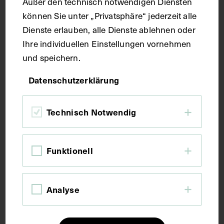
Außer den technisch notwendigen Diensten
Maße
können Sie unter „Privatsphäre“ jederzeit alle
Dienste erlauben, alle Dienste ablehnen oder
Seitenblatt 37 x 24,4 cm
Ihre individuellen Einstellungen vornehmen
und speichern.
Kurzbeschreibung
Datenschutzerklärung
Der Text ist die ergänzende Beschreibung in
Technisch Notwendig
deutscher Sprache zum anatomischen Wachsmodell
der Bauchmuskulatur.
Funktionell
Schlagwörter
Analyse
Anatomie
Bauchmuskulatur
Lehrmittel