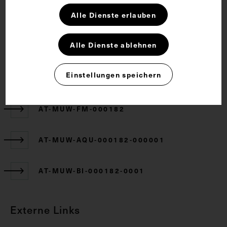
Rechte
Alle Dienste erlauben
CC BY-NC-SA 4.0
Alle Dienste ablehnen
Einstellungen speichern
Zugehörige Objekte
AT-MUW-FM-000182
AT-MUW-AQU-000182-000001
AT-MUW-BI-000182-0001
Externe Links