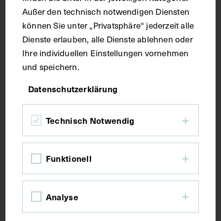
Außer den technisch notwendigen Diensten
können Sie unter „Privatsphäre“ jederzeit alle
Seitenblatt 38,6 x 27,7 cm
Dienste erlauben, alle Dienste ablehnen oder
Ihre individuellen Einstellungen vornehmen
Kurzbeschreibung
und speichern.
Datenschutzerklärung
Der Text ist die ergänzende Beschreibung in
deutscher Sprache zum anatomischen Wachsmodell
des Milchbrustganges.
Technisch Notwendig
Schlagwörter
Funktionell
Anatomie
Lehrmittel
Milchbrustgang
Analyse