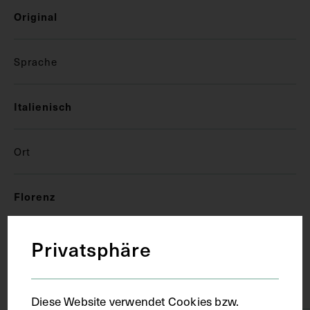
Original
Sprache
Italienisch
Ort
Florenz
Material
Privatsphäre
Papier
Diese Website verwendet Cookies bzw.