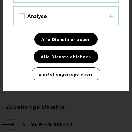
Schlagwörter
Analyse
Anatomie
Gesichtsmuskel
Lehrmittel
Alle Dienste erlauben
Mund
Nase
Alle Dienste ablehnen
Rechte
Einstellungen speichern
CC BY-NC-SA 4.0
Zugehörige Objekte
AT-MUW-FM-000020