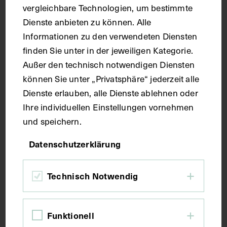
vergleichbare Technologien, um bestimmte
Technik
Dienste anbieten zu können. Alle
Informationen zu den verwendeten Diensten
Handschrift
finden Sie unter in der jeweiligen Kategorie.
Außer den technisch notwendigen Diensten
können Sie unter „Privatsphäre“ jederzeit alle
Maße
Dienste erlauben, alle Dienste ablehnen oder
Ihre individuellen Einstellungen vornehmen
Seitenblatt 37,8 x 26,4 cm
und speichern.
Datenschutzerklärung
Kurzbeschreibung
Technisch Notwendig
Der Text ist die ergänzende Beschreibung in
deutscher Sprache zum anatomischen Wachsmodell
der Gesichtsmuskulatur.
Funktionell