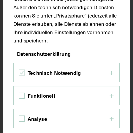
Außer den technisch notwendigen Diensten
können Sie unter „Privatsphäre“ jederzeit alle
Maße
Dienste erlauben, alle Dienste ablehnen oder
Ihre individuellen Einstellungen vornehmen
Seitenblatt 37,1 x 26,4 cm
und speichern.
Datenschutzerklärung
Kurzbeschreibung
Technisch Notwendig
Der Text ist die ergänzende Beschreibung in
italienischer Sprache zum anatomischen
Wachsmodell der Bauchmuskulatur. Das
Wachsmodell ist beschädigt.
Funktionell
Schlagwörter
Analyse