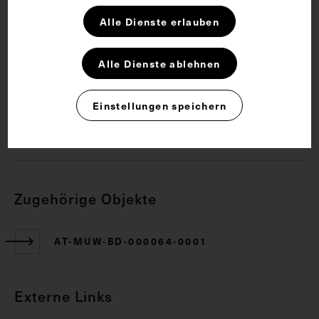
Anatomie
Bauchmuskulatur
Brustmuskel
Alle Dienste erlauben
Lehrmittel
Muskulatur
Alle Dienste ablehnen
Rechte
Einstellungen speichern
CC BY-NC-SA 4.0
Zugehörige Objekte
AT-MUW-BD-000064-0001
Externe Links