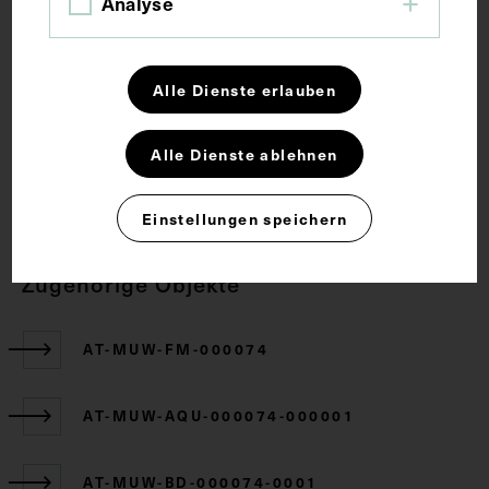
Analyse
Wirbelsäule
Alle Dienste erlauben
Rechte
Alle Dienste ablehnen
CC BY-NC-SA 4.0
Einstellungen speichern
Zugehörige Objekte
AT-MUW-FM-000074
AT-MUW-AQU-000074-000001
AT-MUW-BD-000074-0001