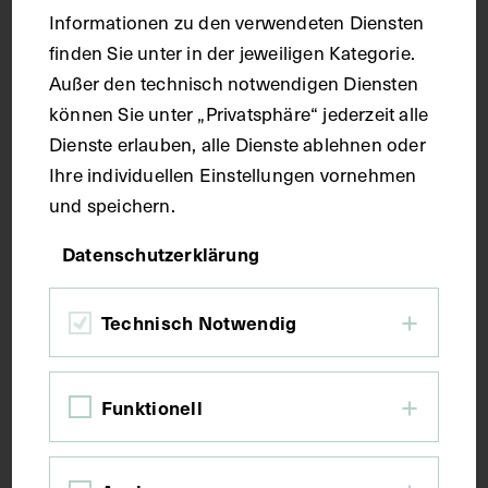
Maße
Informationen zu den verwendeten Diensten
finden Sie unter in der jeweiligen Kategorie.
Außer den technisch notwendigen Diensten
Seitenblatt 37,5 x 27 cm
können Sie unter „Privatsphäre“ jederzeit alle
Dienste erlauben, alle Dienste ablehnen oder
Kurzbeschreibung
Ihre individuellen Einstellungen vornehmen
und speichern.
Der Text ist die ergänzende Beschreibung in
Datenschutzerklärung
italienischer Sprache zum anatomischen
Wachsmodell der seitlichen Bauchmuskulatur.
Technisch Notwendig
Schlagwörter
Funktionell
Anatomie
Bauchmuskulatur
Becken <Anatomie>
Lehrmittel
Rippe