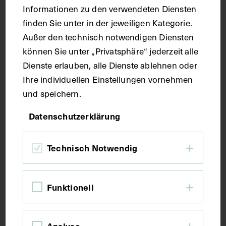
Informationen zu den verwendeten Diensten
finden Sie unter in der jeweiligen Kategorie.
Maße
Außer den technisch notwendigen Diensten
können Sie unter „Privatsphäre“ jederzeit alle
Seitenblatt 38,8 x 27,5 cm
Dienste erlauben, alle Dienste ablehnen oder
Ihre individuellen Einstellungen vornehmen
Kurzbeschreibung
und speichern.
Datenschutzerklärung
Der Text ist die ergänzende Beschreibung in
italienischer Sprache zum anatomischen
Technisch Notwendig
Wachsmodell der Hand.
Schlagwörter
Funktionell
Anatomie
Band <Anatomie>
Finger