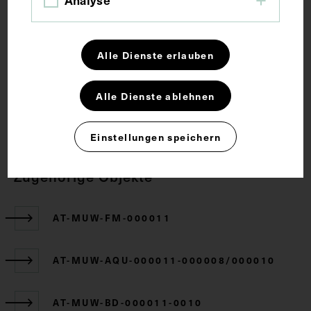
Analyse
Gelenk
Lehrmittel
Alle Dienste erlauben
Rechte
Alle Dienste ablehnen
CC BY-NC-SA 4.0
Einstellungen speichern
Zugehörige Objekte
AT-MUW-FM-000011
AT-MUW-AQU-000011-000008/000010
AT-MUW-BD-000011-0010