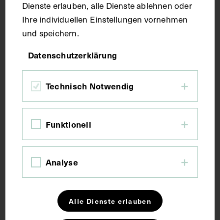
Kurzbeschreibung
Dienste erlauben, alle Dienste ablehnen oder
Ihre individuellen Einstellungen vornehmen
und speichern.
Distaler Oberarmknochen (Humerus),
Unterarmknochen – Elle (Ulna) und Speiche
Datenschutzerklärung
(Radius) und Knochen der Hand der rechten Seite
von vorne. Musculus flexor digitorum profundus
(tiefer Fingerbeuger) mit seinen Musculi
Technisch Notwendig
lumbricales.
Funktionell
Schlagwörter
Anatomie
Handknochen
Lehrmittel
Analyse
Muskulatur
Unterarm
Alle Dienste erlauben
Rechte