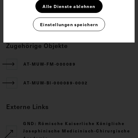
Alle Dienste ablehnen
CC BY-NC-SA 4.0
Einstellungen speichern
Zugehörige Objekte
AT-MUW-FM-000089
AT-MUW-BI-000089-0002
Externe Links
GND: Römische Kaiserliche Königliche
Josephinische Medicinisch-Chirurgische