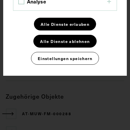
Analyse
Schlagwörter
Alle Dienste erlauben
Anatomie
Hals
Lehrmittel
Nerv
Alle Dienste ablehnen
Rechte
Einstellungen speichern
CC BY-NC-SA 4.0
Zugehörige Objekte
AT-MUW-FM-000288