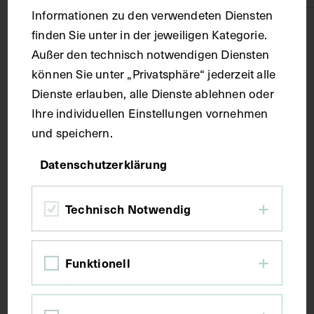
Informationen zu den verwendeten Diensten
Technik
finden Sie unter in der jeweiligen Kategorie.
Außer den technisch notwendigen Diensten
können Sie unter „Privatsphäre“ jederzeit alle
Aquarell
Dienste erlauben, alle Dienste ablehnen oder
Ihre individuellen Einstellungen vornehmen
Maße
und speichern.
Datenschutzerklärung
Bildmaß 40,3 x 31,8 cm
Technisch Notwendig
Kurzbeschreibung
Die am sogenannten Punctum nervosum des Halses
Funktionell
austretenden Nerven und deren Hautäste in der
Brust- und Schultergegend.