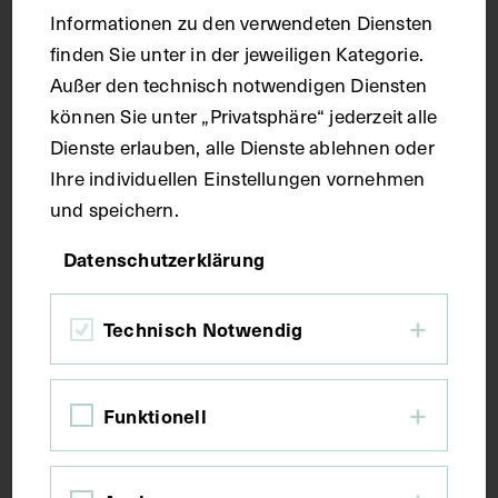
Maße
Informationen zu den verwendeten Diensten
finden Sie unter in der jeweiligen Kategorie.
Außer den technisch notwendigen Diensten
Seitenblatt 38,6 x 26,3 cm
können Sie unter „Privatsphäre“ jederzeit alle
Dienste erlauben, alle Dienste ablehnen oder
Kurzbeschreibung
Ihre individuellen Einstellungen vornehmen
und speichern.
Der Text ist die ergänzende Beschreibung in
Datenschutzerklärung
deutscher Sprache zum anatomischen Wachsmodell
der Einmündungen in den Zwölffingerdarm.
Technisch Notwendig
Schlagwörter
Funktionell
Anatomie
Bauchspeicheldrüse
Lehrmittel
Magen
Oberbauch