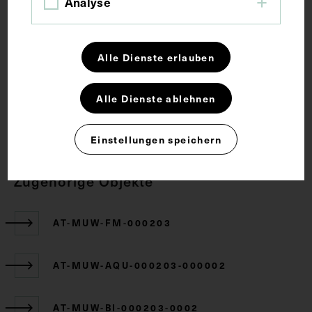
Analyse
Zwölffingerdarm
Alle Dienste erlauben
Rechte
Alle Dienste ablehnen
CC BY-NC-SA 4.0
Einstellungen speichern
Zugehörige Objekte
AT-MUW-FM-000203
AT-MUW-AQU-000203-000002
AT-MUW-BI-000203-0002