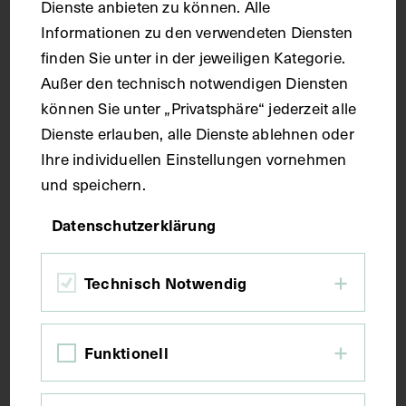
Dienste anbieten zu können. Alle
Handschrift
Informationen zu den verwendeten Diensten
finden Sie unter in der jeweiligen Kategorie.
Außer den technisch notwendigen Diensten
Maße
können Sie unter „Privatsphäre“ jederzeit alle
Dienste erlauben, alle Dienste ablehnen oder
Seitenblatt 37,5 x 26,7 cm
Ihre individuellen Einstellungen vornehmen
und speichern.
Kurzbeschreibung
Datenschutzerklärung
Der Text ist die ergänzende Beschreibung in
italienischer Sprache zum anatomischen
Technisch Notwendig
Wachsmodell der Rachenmuskulatur.
Funktionell
Schlagwörter