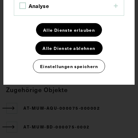
Analyse
Anatomie
Lehrmittel
Muskulatur
Rachen
Alle Dienste erlauben
Rechte
Alle Dienste ablehnen
CC BY-NC-SA 4.0
Einstellungen speichern
Zugehörige Objekte
AT-MUW-AQU-000075-000002
AT-MUW-BD-000075-0002