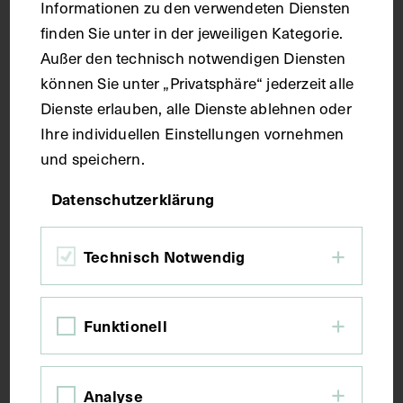
Informationen zu den verwendeten Diensten
Handschrift
finden Sie unter in der jeweiligen Kategorie.
Außer den technisch notwendigen Diensten
Maße
können Sie unter „Privatsphäre“ jederzeit alle
Dienste erlauben, alle Dienste ablehnen oder
Ihre individuellen Einstellungen vornehmen
Seitenblatt 37,1 x 26,6 cm
und speichern.
Kurzbeschreibung
Datenschutzerklärung
Technisch Notwendig
Der Text ist die ergänzende Beschreibung in
italienischer Sprache zum anatomischen
Wachsmodell der Lebergefäße und Gallenwege.
Funktionell
Schlagwörter
Analyse