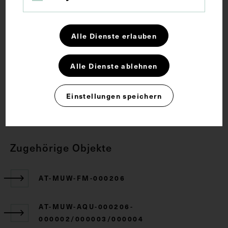
Anatomie
Gallenblase
Gallenwege
Lehrmittel
Alle Dienste erlauben
Alle Dienste ablehnen
Rechte
Einstellungen speichern
CC BY-NC-SA 4.0
Zugehörige Objekte
AT-MUW-FM-000206
AT-MUW-AQU-000206-
000002/000003/000004