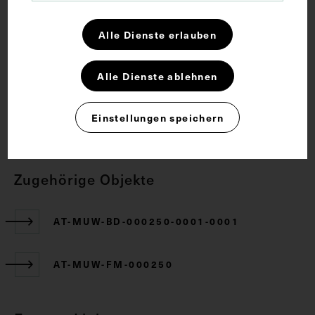
Hirnstamm
Kleinhirn
Lehrmittel
Alle Dienste erlauben
Rechte
Alle Dienste ablehnen
Einstellungen speichern
CC BY-NC-SA 4.0
Zugehörige Objekte
AT-MUW-BD-000250-0001-0001
AT-MUW-FM-000250