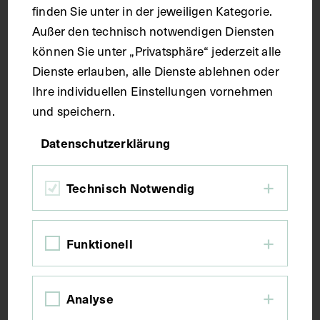
finden Sie unter in der jeweiligen Kategorie.
Außer den technisch notwendigen Diensten
Maße
können Sie unter „Privatsphäre“ jederzeit alle
Dienste erlauben, alle Dienste ablehnen oder
Seitenblatt 37,6 x 26,8 cm
Ihre individuellen Einstellungen vornehmen
und speichern.
Kurzbeschreibung
Datenschutzerklärung
Der Text ist die ergänzende Beschreibung in
Technisch Notwendig
italienischer Sprache zum anatomischen
Wachsmodell der Hirnbasis.
Funktionell
Schlagwörter
Analyse
Anatomie
Gehirnbasis
Hirnnerv