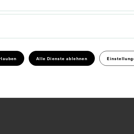
Band <Anatomie>
Hand
Lehrmittel
r
Sehne
 4.0
rlauben
Alle Dienste ablehnen
Einstellung