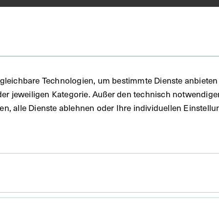
gleichbare Technologien, um bestimmte Dienste anbieten 
der jeweiligen Kategorie. Außer den technisch notwendig
uben, alle Dienste ablehnen oder Ihre individuellen Einste
38,6 x 27,3 cm
die ergänzende Beschreibung in italienischer Sprache
schen Wachsmodell der Hand.