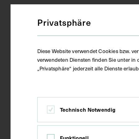
Ort
Florenz
Privatsphäre
Material
Papier
Diese Website verwendet Cookies bzw. ver
verwendeten Diensten finden Sie unter in 
Technik
Handschrift
„Privatsphäre“ jederzeit alle Dienste erla
Maße
Seitenblatt 
Technisch Notwendig
Kurzbeschreibung
Der Text ist 
zum anatomi
Funktionell