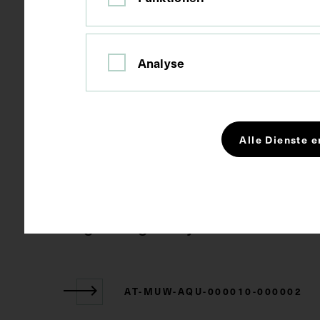
Schlagwörter
Anatomie
Muskulatu
Analyse
Rechte
CC BY-NC-SA
Alle Dienste e
Zugehörige Objekte
AT-MUW-AQU-000010-000002