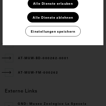
Alle Dienste erlauben
CC BY-NC-SA 4.0
Alle Dienste ablehnen
Zugehörige Objekte
Einstellungen speichern
AT-MUW-AQU-000262-000001/000002
AT-MUW-BD-000262-0001
AT-MUW-FM-000262
Externe Links
GND: Museo Zoologico La Specola