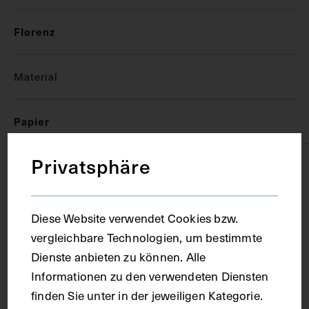
Florenz
Material
Papier
Privatsphäre
Technik
Handschrift
Diese Website verwendet Cookies bzw.
vergleichbare Technologien, um bestimmte
Dienste anbieten zu können. Alle
Maße
Informationen zu den verwendeten Diensten
finden Sie unter in der jeweiligen Kategorie.
Seitenblatt 38,3 x 27,5 cm