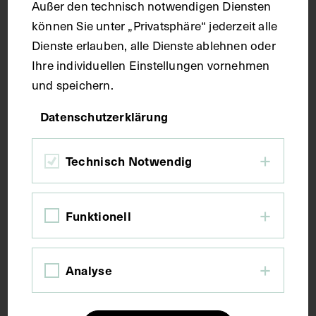
Außer den technisch notwendigen Diensten
können Sie unter „Privatsphäre“ jederzeit alle
Kurzbeschreibung
Dienste erlauben, alle Dienste ablehnen oder
Ihre individuellen Einstellungen vornehmen
Der Text ist die ergänzende Beschreibung in
und speichern.
italienischer Sprache zum anatomischen
Datenschutzerklärung
Wachsmodell des Hirnstammes.
Technisch Notwendig
Schlagwörter
Anatomie
Hirnstamm
Kleinhirn
Funktionell
Lehrmittel
Analyse
Rechte