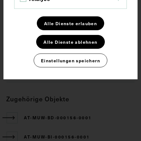
Anatomie
Arterie
Lehrmittel
Alle Dienste erlauben
Oberbauch
Alle Dienste ablehnen
Rechte
Einstellungen speichern
CC BY-NC-SA 4.0
Zugehörige Objekte
AT-MUW-BD-000156-0001
AT-MUW-BI-000156-0001