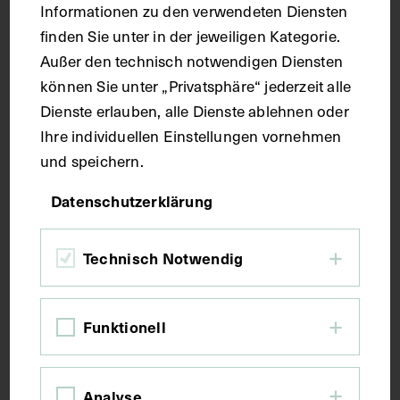
Informationen zu den verwendeten Diensten
finden Sie unter in der jeweiligen Kategorie.
Maße
Außer den technisch notwendigen Diensten
können Sie unter „Privatsphäre“ jederzeit alle
Dienste erlauben, alle Dienste ablehnen oder
Bildmaß 40,4 x 31,6 cm
Ihre individuellen Einstellungen vornehmen
und speichern.
Kurzbeschreibung
Datenschutzerklärung
Eröffneter Bauchraum, Dünn- und Dickdarm bis auf
den Zwölffingerdarm (Duodenum) sind entfernt und
Technisch Notwendig
die Leber ist nach oben geklappt. Die relevante
Hauptarterie für die Oberbauchorgane, der Truncus
coeliacus, und ihre Äste sind dargestellt.
Funktionell
Schlagwörter
Analyse