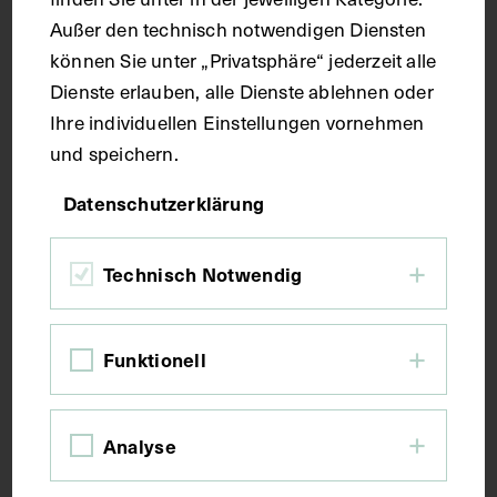
Seitenblatt 38,8 x 26,3 cm
Außer den technisch notwendigen Diensten
können Sie unter „Privatsphäre“ jederzeit alle
Dienste erlauben, alle Dienste ablehnen oder
Kurzbeschreibung
Ihre individuellen Einstellungen vornehmen
und speichern.
Der Text ist die ergänzende Beschreibung in
italienischer Sprache zum anatomischen
Datenschutzerklärung
Wachsmodell des Herzens.
Technisch Notwendig
Schlagwörter
Funktionell
Anatomie
Herz
Herzkammer
Lehrmittel
Analyse