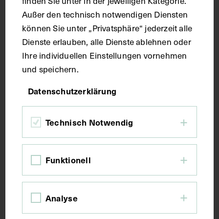
finden Sie unter in der jeweiligen Kategorie.
Außer den technisch notwendigen Diensten
Kurzbeschreibung
können Sie unter „Privatsphäre“ jederzeit alle
Dienste erlauben, alle Dienste ablehnen oder
Ihre individuellen Einstellungen vornehmen
Der Text ist die ergänzende Beschreibung in
und speichern.
italienischer Sprache zum anatomischen
Wachsmodell der Kopf-Hals-Lymphgefäße.
Datenschutzerklärung
Schlagwörter
Technisch Notwendig
Anatomie
Lehrmittel
Lymphgefäß
Funktionell
Lymphknoten
Lymphsystem
Vena jugularis interna
Analyse