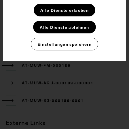
Rechte
Alle Dienste erlauben
CC BY-NC-SA 4.0
Alle Dienste ablehnen
Einstellungen speichern
Zugehörige Objekte
AT-MUW-FM-000189
AT-MUW-AQU-000189-000001
AT-MUW-BD-000189-0001
Externe Links