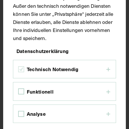
Außer den technisch notwendigen Diensten
können Sie unter „Privatsphäre“ jederzeit alle
Kurzbeschreibung
Dienste erlauben, alle Dienste ablehnen oder
Ihre individuellen Einstellungen vornehmen
Der Text ist die ergänzende Beschreibung in
und speichern.
italienischer Sprache zum anatomischen
Wachsmodell der Muskeln zwischen den
Datenschutzerklärung
Mittelfußknochen.
Technisch Notwendig
Schlagwörter
Funktionell
Anatomie
Fußskelett
Lehrmittel
Mittelfußknochen
Muskulatur
Analyse
Rechte