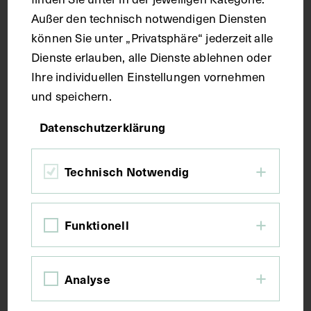
Außer den technisch notwendigen Diensten
Seitenblatt 39,5 x 26,8 cm
können Sie unter „Privatsphäre“ jederzeit alle
Dienste erlauben, alle Dienste ablehnen oder
Kurzbeschreibung
Ihre individuellen Einstellungen vornehmen
und speichern.
Der Text ist die ergänzende Beschreibung in
deutscher Sprache zum anatomischen Wachsmodell
Datenschutzerklärung
den Kopf-Hals-Venen.
Technisch Notwendig
Schlagwörter
Funktionell
Anatomie
Hals
Kopf
Lehrmittel
Vena jugularis interna
Vene
Analyse